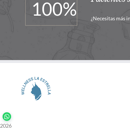
100
%
¿Necesitas más i
2026