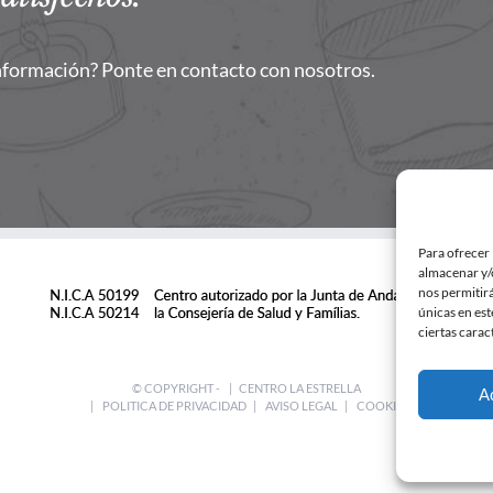
nformación? Ponte en contacto con nosotros.
Para ofrecer 
almacenar y/o
nos permitir
únicas en est
ciertas carac
© COPYRIGHT -
| CENTRO LA ESTRELLA
A
|
POLITICA DE PRIVACIDAD
|
AVISO LEGAL
|
COOKIES